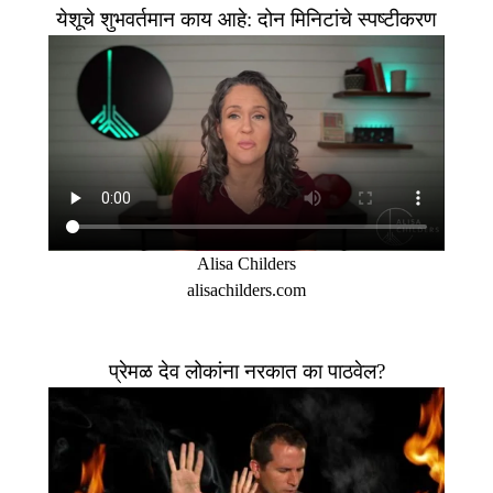
येशूचे शुभवर्तमान काय आहे: दोन मिनिटांचे स्पष्टीकरण
Alisa Childers
alisachilders.com
प्रेमळ देव लोकांना नरकात का पाठवेल?