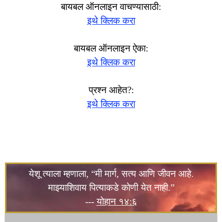
बायबल ऑनलाइन वाचण्यासाठी:
इथे क्लिक करा
बायबल ऑनलाइन ऐका:
इथे क्लिक करा
प्रश्न आहेत?:
इथे क्लिक करा
येशू त्याला म्हणाला, “मी मार्ग, सत्य आणि जीवन आहे.
माझ्याशिवाय पित्याकडे कोणी येत नाही.”
---
योहान १४:६